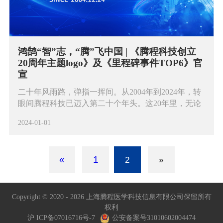
鸿鹄“智”志，“腾”飞中国 | 《腾程科技创立
20周年主题logo》及《里程碑事件TOP6》官
宣
二十年风雨路，弹指一挥间。从2004年到2024年，转
眼间腾程科技已迈入第二十个年头。这20年里，无论
高歌猛进、抑或是风雨兼程，我们始终不负初心，满
2024-01-01
怀赤诚投身于临床检验数字化领域，推动行业发展，
奉献于人类的健康事业。
«
1
2
»
Copyright © 2020 -
2026 上海腾程医学科技信息有限公司保留所有
权利
沪 ICP备07016716号-7
公安备案号31010602004474